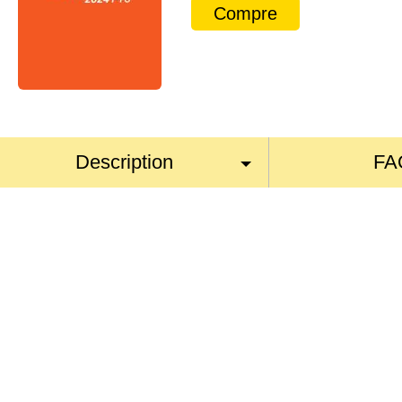
Compre
Description
FA