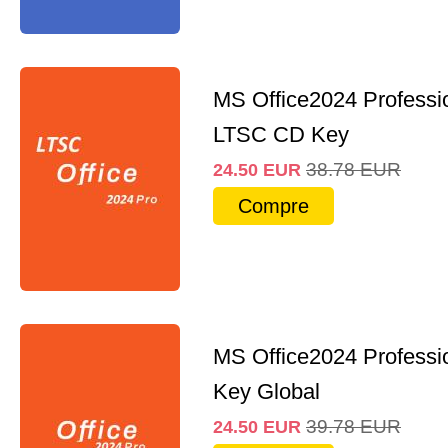
MS Office2024 Professi
LTSC CD Key
38.78
EUR
24.50
EUR
Compre
MS Office2024 Professi
Key Global
39.78
EUR
24.50
EUR