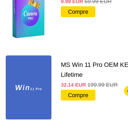
69.99
EUR
9.99
EUR
Compre
MS Win 11 Pro OEM K
Lifetime
199.99
EUR
32.14
EUR
Compre