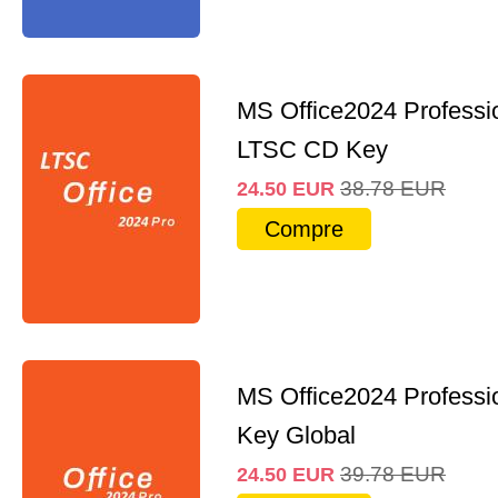
MS Office2024 Professi
LTSC CD Key
38.78
EUR
24.50
EUR
Compre
MS Office2024 Professi
Key Global
39.78
EUR
24.50
EUR