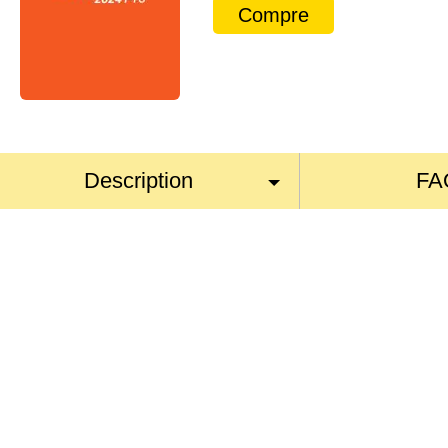
Compre
Description
FA