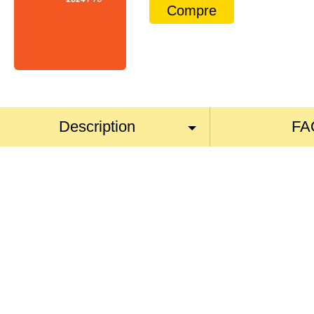
Compre
Description
FA