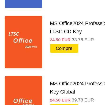
MS Office2024 Professi
LTSC CD Key
38.78
EUR
24.50
EUR
Compre
MS Office2024 Professi
Key Global
39.78
EUR
24.50
EUR