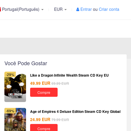
Portugal(Português)
EUR
Entrar
ou
Criar conta
Você Pode Gostar
-29%
Like a Dragon Infinite Wealth Steam CD Key EU
49.99
EUR
69.99
EUR
Compre
-69%
Age of Empires 4 Deluxe Edition Steam CD Key Global
24.99
EUR
79.99
EUR
Compre