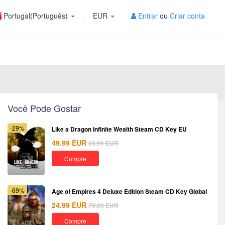
Portugal(Português)
EUR
Entrar
ou
Criar conta
Você Pode Gostar
-29%
Like a Dragon Infinite Wealth Steam CD Key EU
49.99
EUR
69.99
EUR
Compre
-69%
Age of Empires 4 Deluxe Edition Steam CD Key Global
24.99
EUR
79.99
EUR
Compre