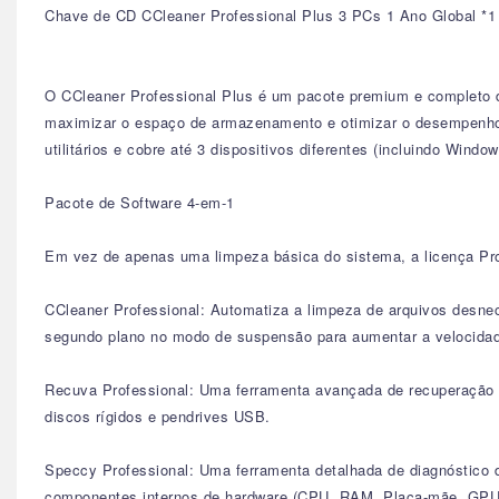
Chave de CD CCleaner Professional Plus 3 PCs 1 Ano Global *1
O CCleaner Professional Plus é um pacote premium e completo de
maximizar o espaço de armazenamento e otimizar o desempenho do
utilitários e cobre até 3 dispositivos diferentes (incluindo Windo
Pacote de Software 4-em-1
Em vez de apenas uma limpeza básica do sistema, a licença Pro
CCleaner Professional: Automatiza a limpeza de arquivos desnece
segundo plano no modo de suspensão para aumentar a velocidade
Recuva Professional: Uma ferramenta avançada de recuperação d
discos rígidos e pendrives USB.
Speccy Professional: Uma ferramenta detalhada de diagnóstico 
componentes internos de hardware (CPU, RAM, Placa-mãe, GPU